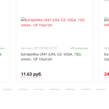
чии
Артикул: GP 192FRA-2C10
В наличии
a
Батарейка LR41 (LR4, G3, V3GA, 192)
Ба
алкал., GP 10шт/уп
2ш
11.63 руб.
24