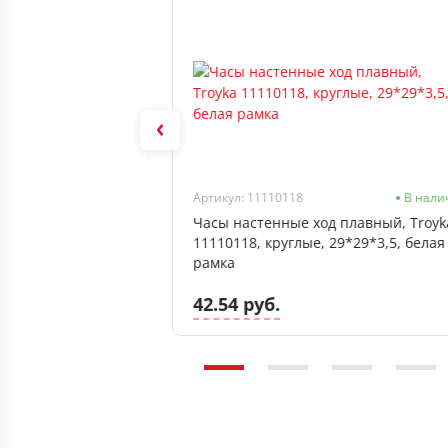
Нет в наличии
Артикул: 11110118
В нали
астика и стекла
Часы настенные ход плавный, Troyk
8x5,6 см, 5 минут,
11110118, круглые, 29*29*3,5, белая
рамка
42.54 руб.