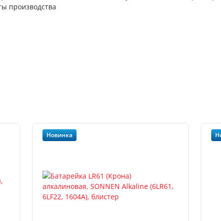
аты производства
Новинка
Н