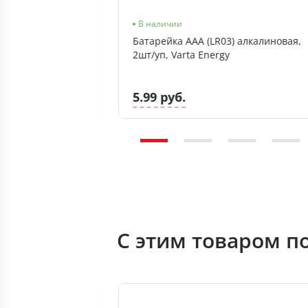
В наличии
В наличии
лкалиновая, 4шт/
Батарейка ААА (LR03) алкалиновая,
, термоусадочная
2шт/уп, Varta Energy
5.99 руб.
б.
С этим товаром п