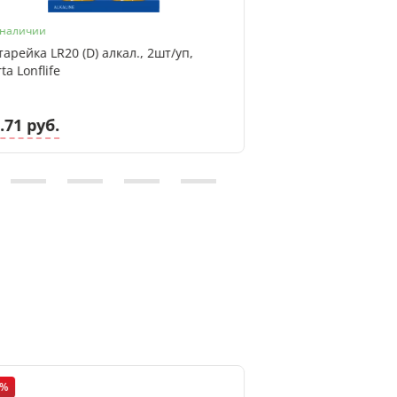
 наличии
Артикул: 6032 501 50
тарейка LR20 (D) алкал., 2шт/уп,
Батарейка CR2032 литиевая 3V, Var
ta Lonflife
Lithium Industrial
.71 руб.
2.62 руб.
5%