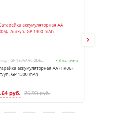
Артикул: GP 130AAHC-2DECRC2
В наличии
В наличии
тарейка аккумуляторная AA (HR06),
Батарейка АА (LR6
т/уп, GP 1300 mAh
уп, Varta Energy
.64 руб.
5.99 руб.
25.93 руб.