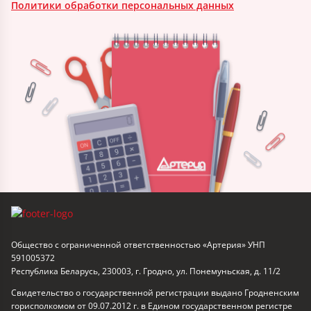
Политики обработки персональных данных
Общество с ограниченной ответственностью «Артерия» УНП
591005372
Республика Беларусь, 230003, г. Гродно, ул. Понемуньская, д. 11/2
Свидетельство о государственной регистрации выдано Гродненским
горисполкомом от 09.07.2012 г. в Едином государственном регистре