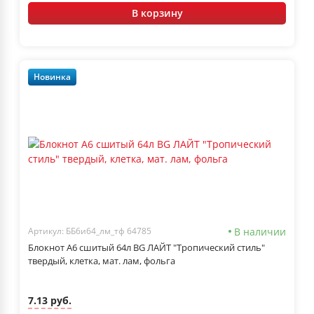
В корзину
Новинка
В наличии
Артикул: ББ6и64_лм_тф 64785
Блокнот А6 сшитый 64л BG ЛАЙТ "Тропический стиль"
твердый, клетка, мат. лам, фольга
7.13 руб.