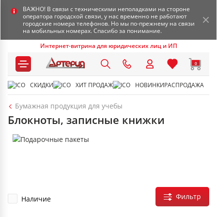
ВАЖНО! В связи с техническими неполадками на стороне
оператора городской связи, у нас временно не работают
городские номера телефонов. Но мы по-прежнему на связи
на мобильных номерах. Спасибо за понимание.
Интернет-витрина для юридических лиц и ИП
0
СКИДКИ
ХИТ ПРОДАЖ
НОВИНКИ
РАСПРОДАЖА
Бумажная продукция для учебы
Блокноты, записные книжки
Фильтр
Наличие