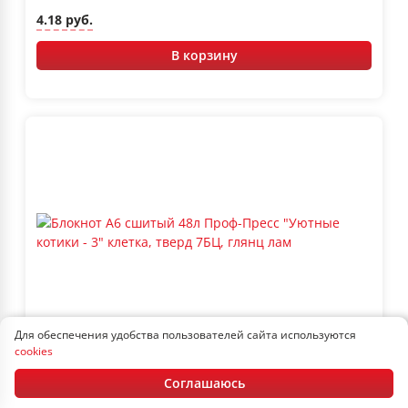
4.18 руб.
В корзину
Для обеспечения удобства пользователей сайта используются
В наличии
Артикул: 48-9513
cookies
Блокнот А6 сшитый 48л Проф-Пресс "Уютные котики - 3"
клетка, тверд 7БЦ, глянц лам
Соглашаюсь