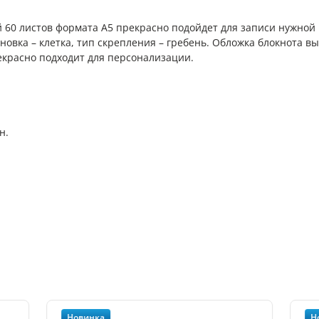
60 листов формата А5 прекрасно подойдет для записи нужной 
иновка – клетка, тип скрепления – гребень. Обложка блокнота в
екрасно подходит для персонализации.
н.
Новинка
Н