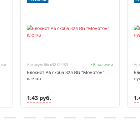
чии
Артикул: Б6ск32 09433
В наличии
Арт
Блокнот А6 скоба 32л BG "Монотон"
Бл
клетка
пу
1.43 руб.
1.