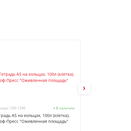
икул: 100-1296
В наличии
Артикул: ББ4т120_лг 
традь А5 на кольцах, 100л (клетка),
Бизнес-блокнот А
оф-Пресс "Оживленная площадь"
(клетка), BG, "Bri