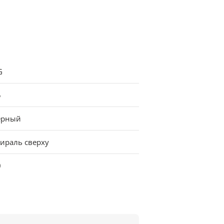
G
5
ерный
пираль сверху
0