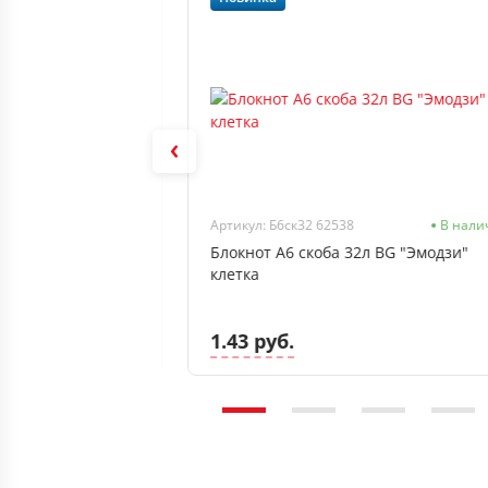
В наличии
Артикул: Б6ск32 62538
В нали
48л Проф-Пресс
Блокнот А6 скоба 32л BG "Эмодзи"
клетка, тверд 7БЦ,
клетка
1.43 руб.