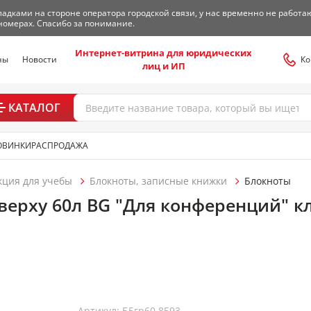
адками на стороне оператора городской связи, у нас временно не работа
номерах. Спасибо за понимание.
Интернет-витрина для юридических
ны
Новости
Ко
лиц и ИП
КАТАЛОГ
ОВИНКИ
РАСПРОДАЖА
кция для учебы
Блокноты, записные книжки
Блокноты
верху 60л BG "Для конференций" к
Артикул: Б5гр60 8593