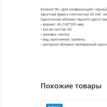
Блокнот BG «Для конференций» чёрный 
офсетная бумага плотностью 60 г/м², л
Однотонная обложка чёрного цвета пр
• формат: А5 (145*205 мм);
• кол-во листов: 60;
• линовка: клетка;
• вид скрепления: гребень;
• материал обложки: мелованный карто
Похожие товары
Новинка