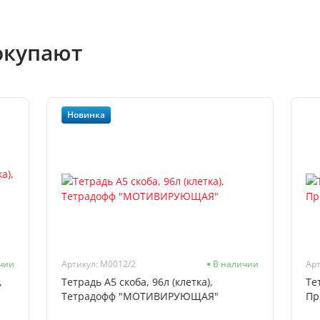
окупают
Новинка
чии
Артикул: M0012/2
В наличии
Арт
,
Тетрадь А5 скоба, 96л (клетка),
Те
Тетрадофф "МОТИВИРУЮЩАЯ"
Пр