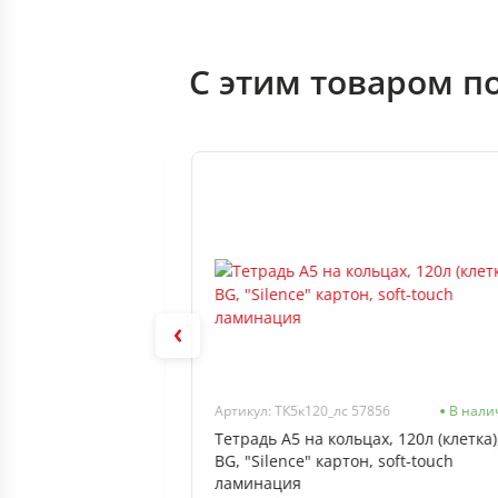
С этим товаром п
57
В наличии
Артикул: ТК5к120_лс 57856
В нали
вердый, 120л
Тетрадь А5 на кольцах, 120л (клетка)
, BG, "Lavender
BG, "Silence" картон, soft-touch
ламинация