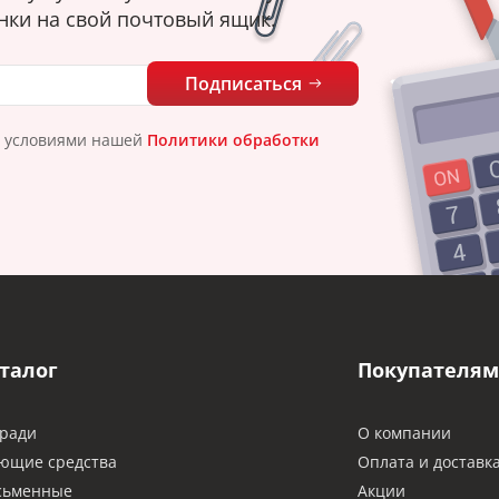
нки на свой почтовый ящик.
Подписаться
с условиями нашей
Политики обработки
талог
Покупателям
ради
О компании
ющие средства
Оплата и доставк
сьменные
Акции