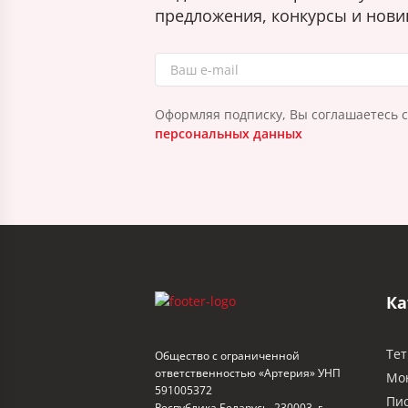
предложения, конкурсы и нови
Оформляя подписку, Вы соглашаетесь 
персональных данных
Ка
Тет
Общество с ограниченной
ответственностью «Артерия» УНП
Мо
591005372
Пи
Республика Беларусь, 230003, г.