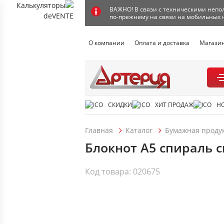
ВАЖНО! В связи с техническими непол
по-прежнему на связи на мобильных 
О компании
Оплата и доставка
Магази
СКИДКИ
ХИТ ПРОДАЖ
Н
Главная
Каталог
Бумажная проду
Блокнот А5 спираль с
Код товара: 020675