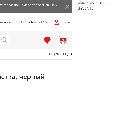
ют городские номера телефонов. Но мы
нтакты
+375 152 60-33-17
Войти
0
АКЦИИ
БРЕНДЫ
летка, черный