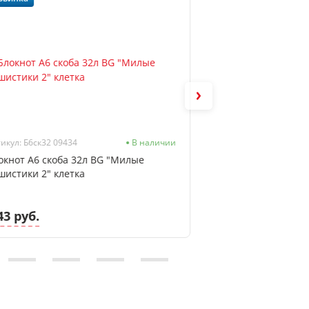
икул: Б6ск32 09434
В наличии
окнот А6 скоба 32л BG "Милые
Блокнот А6 сшиты
шистики 2" клетка
"Тропический стил
мат. лам, фольга
43 руб.
7.13 руб.