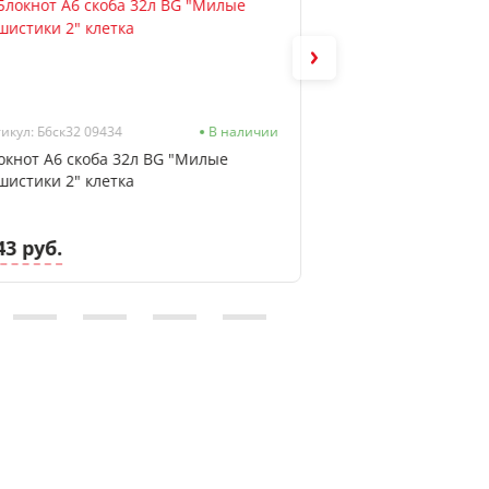
икул: Б6ск32 09434
В наличии
окнот А6 скоба 32л BG "Милые
Блокнот А6 сшиты
шистики 2" клетка
"Тропический стил
мат. лам, фольга
43 руб.
7.13 руб.