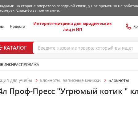
адками на стороне оператора городской связи, у нас временно не работа
номерах. Спасибо за понимание.
Интернет-витрина для юридических
ны
Новости
Ко
лиц и ИП
КАТАЛОГ
ОВИНКИ
РАСПРОДАЖА
кция для учебы
Блокноты, записные книжки
Блокноты
л Проф-Пресс "Угрюмый котик " кл