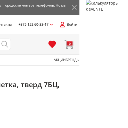
ют городские номера телефонов. Но мы
нтакты
+375 152 60-33-17
Войти
0
АКЦИИ
БРЕНДЫ
етка, тверд 7БЦ,