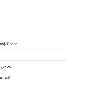
роф-Пресс
6
исунок
шитый
4