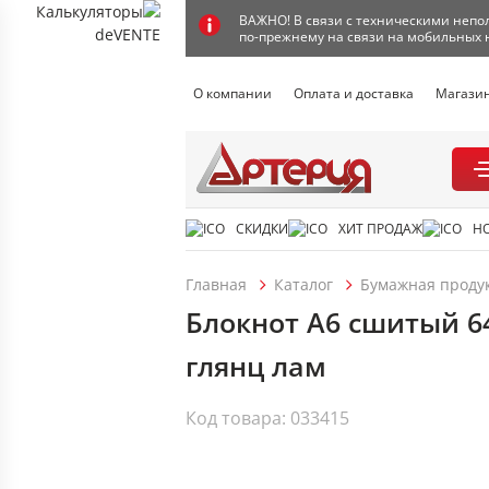
ВАЖНО! В связи с техническими непол
по-прежнему на связи на мобильных 
О компании
Оплата и доставка
Магази
СКИДКИ
ХИТ ПРОДАЖ
Н
Главная
Каталог
Бумажная проду
Блокнот А6 сшитый 64
глянц лам
Код товара: 033415