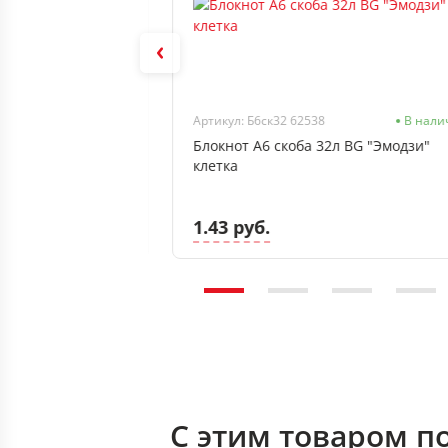
В наличии
Артикул: Б6ск32 62538
В нали
48л Проф-Пресс
Блокнот А6 скоба 32л BG "Эмодзи"
 клетка, тверд
клетка
1.43 руб.
С этим товаром п