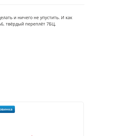
лать и ничего не упустить. И как
6, твёрдый переплёт 7БЦ,
овинка
Новинка