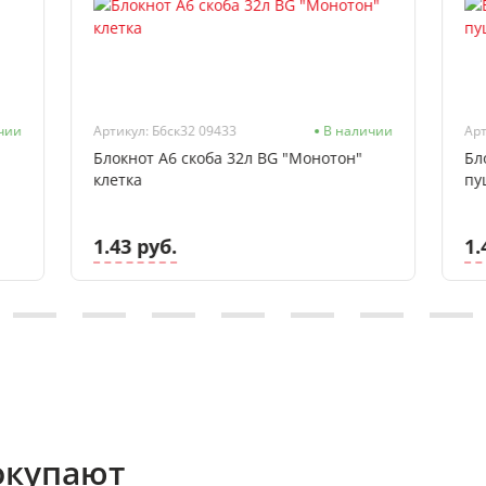
чии
Артикул: Б6ск32 09433
В наличии
Арт
Блокнот А6 скоба 32л BG "Монотон"
Бл
клетка
пу
1.43 руб.
1.
окупают