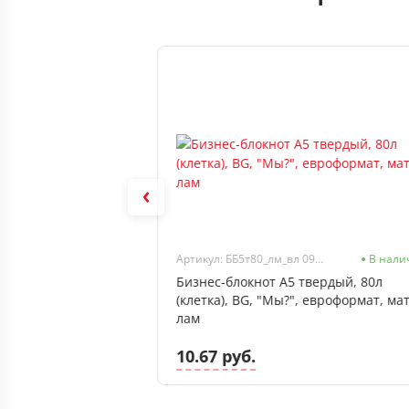
Нет в наличии
Артикул: ББ5т80_лм_вл 09374
В нали
 (клетка), BG
Бизнес-блокнот А5 твердый, 80л
(клетка), BG, "Мы?", евроформат, мат
лам
10.67 руб.