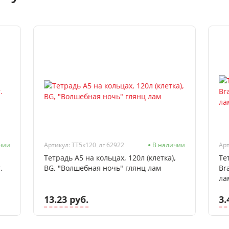
чии
Артикул: ТТ5к120_лг 62922
В наличии
Арт
Тетрадь А5 на кольцах, 120л (клетка),
Те
.
BG, "Волшебная ночь" глянц лам
Br
ла
13.23 руб.
3.