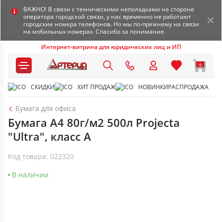
ВАЖНО! В связи с техническими неполадками на стороне
оператора городской связи, у нас временно не работают
городские номера телефонов. Но мы по-прежнему на связи
на мобильных номерах. Спасибо за понимание.
Интернет-витрина для юридических лиц и ИП
0
СКИДКИ
ХИТ ПРОДАЖ
НОВИНКИ
РАСПРОДАЖА
Бумага для офиса
Бумага А4 80г/м2 500л Projecta
"Ultra", класс А
Код товара: 022320
В наличии