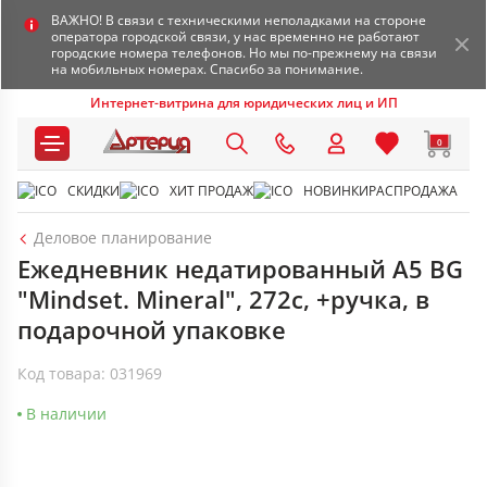
ВАЖНО! В связи с техническими неполадками на стороне
оператора городской связи, у нас временно не работают
городские номера телефонов. Но мы по-прежнему на связи
на мобильных номерах. Спасибо за понимание.
Интернет-витрина для юридических лиц и ИП
0
СКИДКИ
ХИТ ПРОДАЖ
НОВИНКИ
РАСПРОДАЖА
Деловое планирование
Ежедневник недатированный А5 BG
"Mindset. Mineral", 272с, +ручка, в
подарочной упаковке
Код товара: 031969
В наличии