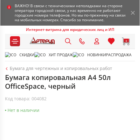
ВАЖНО! В связи с техническими неполадками на стороне
оператора городской связи, у нас временно не работают
городские номера телефонов. Но мы по-прежнему на связи
на мобильных номерах. Спасибо за понимание.
Интернет-витрина для юридических лиц и ИП
0
СКИДКИ
ХИТ ПРОДАЖ
НОВИНКИ
РАСПРОДАЖА
Бумага для чертежных и копировальных работ
Бумага копировальная А4 50л
OfficeSpace, черный
Код товара: 004082
Нет в наличии