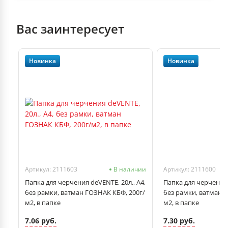
Вас заинтересует
Новинка
Новинка
чии
Артикул: 2111603
В наличии
Артикул: 2111600
Папка для черчения deVENTE, 20л., А4,
Папка для черчения 
без рамки, ватман ГОЗНАК КБФ, 200г/
без рамки, ватман 
м2, в папке
м2, в папке
7.06 руб.
7.30 руб.