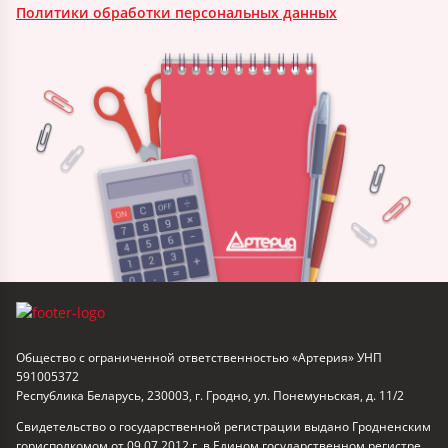
Политики обработки персональных данных
Общество с ограниченной ответственностью «Артерия» УНП
591005372
Республика Беларусь, 230003, г. Гродно, ул. Понемуньская, д. 11/2
Свидетельство о государственной регистрации выдано Гродненским
горисполкомом от 09.07.2012 г. в Едином государственном регистре