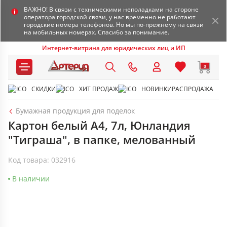
ВАЖНО! В связи с техническими неполадками на стороне
оператора городской связи, у нас временно не работают
городские номера телефонов. Но мы по-прежнему на связи
на мобильных номерах. Спасибо за понимание.
Интернет-витрина для юридических лиц и ИП
0
СКИДКИ
ХИТ ПРОДАЖ
НОВИНКИ
РАСПРОДАЖА
Бумажная продукция для поделок
Картон белый A4, 7л, Юнландия
"Тиграша", в папке, мелованный
Код товара: 032916
В наличии