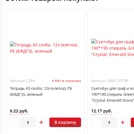
Артикул: С264
Нет в наличии
Артикул: SkBG_45786
Тетрадь А5 скоба, 12л (клетка), РБ
Скетчбук для граф и эс
(БФДГЗ), зеленый
190*190 спираль Green
"Crystal. Emerald Stone
0.22 руб.
12.17 руб.
В корзину