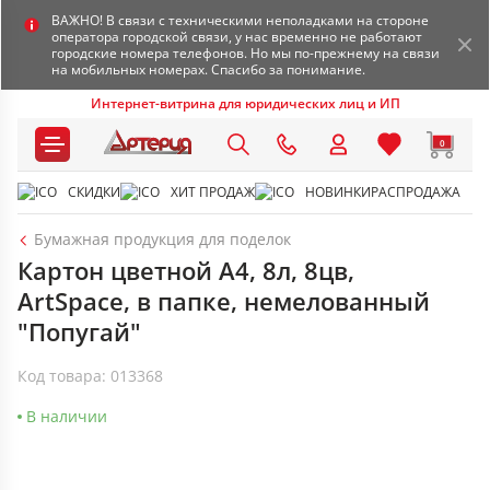
ВАЖНО! В связи с техническими неполадками на стороне
оператора городской связи, у нас временно не работают
городские номера телефонов. Но мы по-прежнему на связи
на мобильных номерах. Спасибо за понимание.
Интернет-витрина для юридических лиц и ИП
0
СКИДКИ
ХИТ ПРОДАЖ
НОВИНКИ
РАСПРОДАЖА
Бумажная продукция для поделок
Картон цветной A4, 8л, 8цв,
ArtSpace, в папке, немелованный
"Попугай"
Код товара: 013368
В наличии