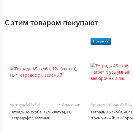
С этим товаром покупают
Новинка
Артикул: O110/14
В наличии
Артикул: 48Т5вмВ1 078540
Тетрадь А5 скоба, 12л (клетка), РБ
Тетрадь А5 скоба, 48л (
"Тетрадофф", зеленый
"Гусь умный", выборо