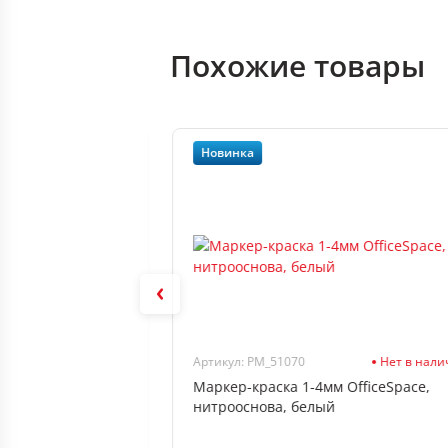
Похожие товары
Новинка
В наличии
Артикул: PM_51070
Нет в нал
rauberg "EXTRA ",
Маркер-краска 1-4мм OfficeSpace,
нитрооснова, белый