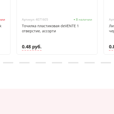
ичии
Артикул: 4071605
В наличии
Арт
k
Точилка пластиковая deVENTE 1
Ли
отверстие, ассорти
че
0.48 руб.
0.