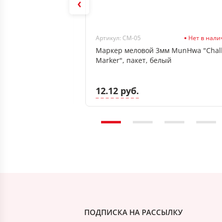
В наличии
Артикул: CM-05
Нет в нал
арочная Parker
Маркер меловой 3мм MunHwa "Chal
Steel CT", 0.7мм,
Marker", пакет, белый
синий
12.12 руб.
ПОДПИСКА НА РАССЫЛКУ