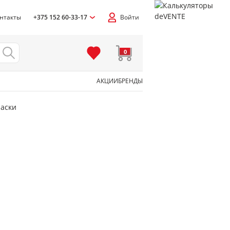
нтакты
+375 152 60-33-17
Войти
0
АКЦИИ
БРЕНДЫ
аски