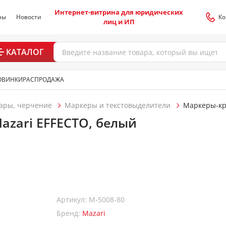
Интернет-витрина для юридических
ны
Новости
Ко
лиц и ИП
КАТАЛОГ
ОВИНКИ
РАСПРОДАЖА
ары, черчение
Маркеры и текстовыделители
Маркеры-кр
azari EFFECTO, белый
Артикул: M-5008-80
Бренд:
Mazari