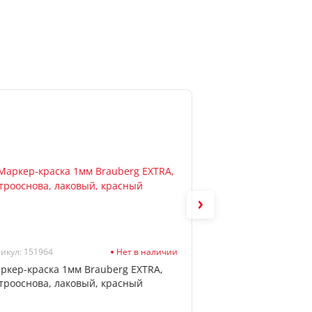
икул: 151964
Нет в наличии
Артикул: 5043336
ркер-краска 1мм Brauberg EXTRA,
Маркер-краска 3м
трооснова, лаковый, красный
нитрооснова, пул