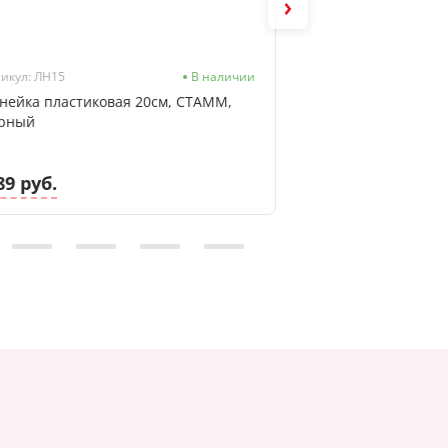
икул: ЛН15
В наличии
Артикул: MWL5M-4N
нейка пластиковая 20см, СТАММ,
Набор маркеров д
рный
Pentel Maxiflo, ас
89 руб.
65.51 руб.