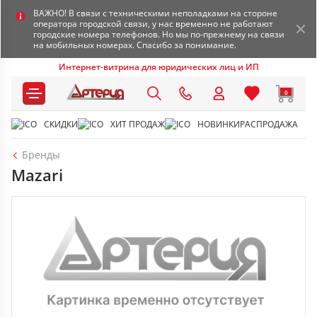
ВАЖНО! В связи с техническими неполадками на стороне
оператора городской связи, у нас временно не работают
городские номера телефонов. Но мы по-прежнему на связи
на мобильных номерах. Спасибо за понимание.
Интернет-витрина для юридических лиц и ИП
0
СКИДКИ
ХИТ ПРОДАЖ
НОВИНКИ
РАСПРОДАЖА
Бренды
Mazari