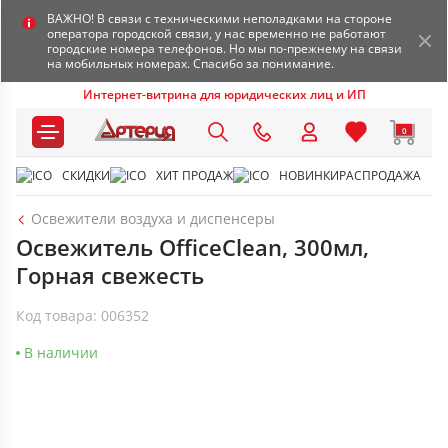
ВАЖНО! В связи с техническими неполадками на стороне
оператора городской связи, у нас временно не работают
городские номера телефонов. Но мы по-прежнему на связи
на мобильных номерах. Спасибо за понимание.
Интернет-витрина для юридических лиц и ИП
0
СКИДКИ
ХИТ ПРОДАЖ
НОВИНКИ
РАСПРОДАЖА
Освежители воздуха и диспенсеры
Освежитель OfficeClean, 300мл,
Горная свежесть
Код товара: 006352
В наличии