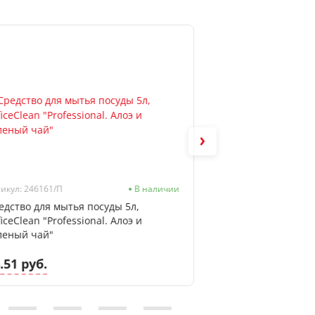
икул: 246161/П
В наличии
Артикул: 4084500644
едство для мытья посуды 5л,
Средство для поло
iceClean "Professional. Алоэ и
Mr.Proper, океан
леный чай"
.51 руб.
22.99 руб.