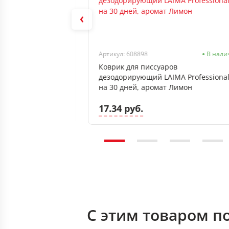
В наличии
Артикул: 608898
В нали
RASS, 400мл,
Коврик для писсуаров
дезодорирующий LAIMA Professional
на 30 дней, аромат Лимон
17.34 руб.
С этим товаром п