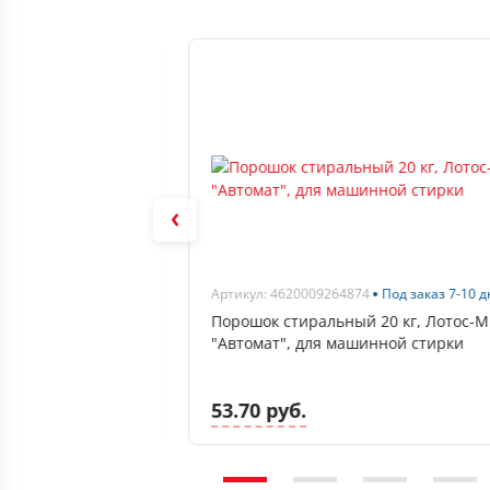
В наличии
Артикул: 4620009264874
Под заказ 7-10 
TORK Premium
Порошок стиральный 20 кг, Лотос-М
жное для волос и тела
"Автомат", для машинной стирки
53.70 руб.