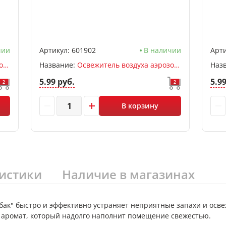
чии
Артикул:
601902
В наличии
Арти
Освежитель воздуха аэрозольный МЕЛОДИЯ, 300мл, Горный
Название:
Освежитель воздуха аэрозольный МЕЛОДИЯ, 300мл, Лимон
Наз
5.99 руб.
5.9
2
2
В корзину
истики
Наличие в магазинах
ак" быстро и эффективно устраняет неприятные запахи и осве
аромат, который надолго наполнит помещение свежестью.