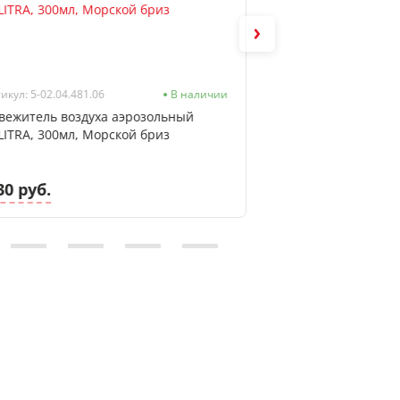
икул: 5-02.04.481.06
В наличии
Артикул: 608896
вежитель воздуха аэрозольный
Коврик для писсу
LITRA, 300мл, Морской бриз
дезодорирующий L
на 30 дней, арома
30 руб.
17.34 руб.