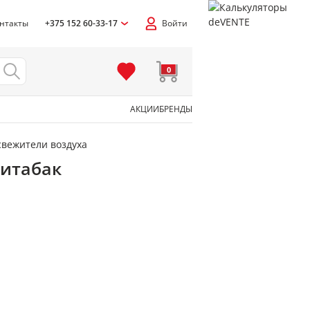
нтакты
+375 152 60-33-17
Войти
0
АКЦИИ
БРЕНДЫ
вежители воздуха
титабак