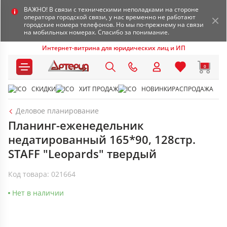
ВАЖНО! В связи с техническими неполадками на стороне
оператора городской связи, у нас временно не работают
городские номера телефонов. Но мы по-прежнему на связи
на мобильных номерах. Спасибо за понимание.
Интернет-витрина для юридических лиц и ИП
0
СКИДКИ
ХИТ ПРОДАЖ
НОВИНКИ
РАСПРОДАЖА
Деловое планирование
Планинг-еженедельник
недатированный 165*90, 128стр.
STAFF "Leopards" твердый
Код товара: 021664
Нет в наличии