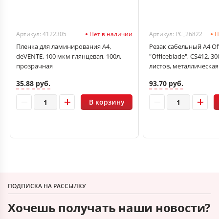
Артикул: 4122305
Нет в наличии
Артикул: PC_26822
П
Пленка для ламинирования А4,
Резак сабельный А4 Of
deVENTE, 100 мкм глянцевая, 100л,
"Officeblade", CS412, 3
прозрачная
листов, металлическая
35.88 руб.
93.70 руб.
В корзину
ПОДПИСКА НА РАССЫЛКУ
Хочешь получать наши новости?