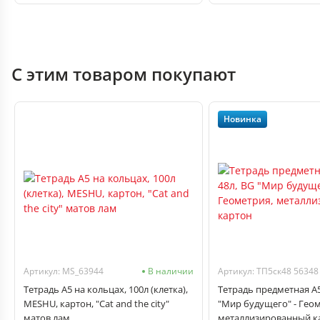
С этим товаром покупают
Новинка
Артикул: MS_63944
В наличии
Артикул: ТП5ск48 56348
Тетрадь А5 на кольцах, 100л (клетка),
Тетрадь предметная А5
MESHU, картон, "Cat and the city"
"Мир будущего" - Гео
матов лам
металлизированный к