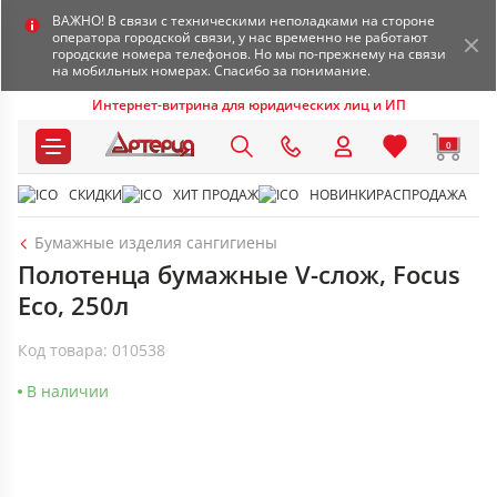
ВАЖНО! В связи с техническими неполадками на стороне
оператора городской связи, у нас временно не работают
городские номера телефонов. Но мы по-прежнему на связи
на мобильных номерах. Спасибо за понимание.
Интернет-витрина для юридических лиц и ИП
0
СКИДКИ
ХИТ ПРОДАЖ
НОВИНКИ
РАСПРОДАЖА
Бумажные изделия сангигиены
Полотенца бумажные V-слож, Focus
Eco, 250л
Код товара: 010538
В наличии