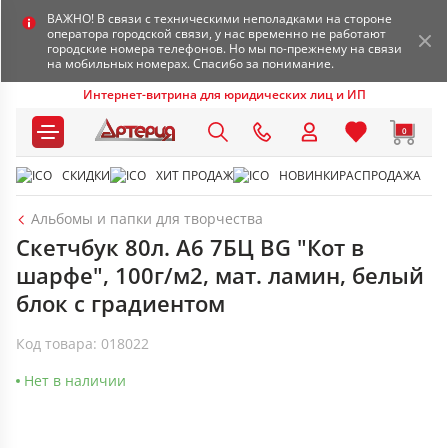
ВАЖНО! В связи с техническими неполадками на стороне
оператора городской связи, у нас временно не работают
городские номера телефонов. Но мы по-прежнему на связи
на мобильных номерах. Спасибо за понимание.
Интернет-витрина для юридических лиц и ИП
0
СКИДКИ
ХИТ ПРОДАЖ
НОВИНКИ
РАСПРОДАЖА
Альбомы и папки для творчества
Скетчбук 80л. А6 7БЦ BG "Кот в
шарфе", 100г/м2, мат. ламин, белый
блок с градиентом
Код товара: 018022
Нет в наличии