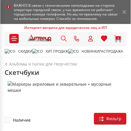
ВАЖНО! В связи с техническими неполадками на стороне
оператора городской связи, у нас временно не работают
городские номера телефонов. Но мы по-прежнему на связи
на мобильных номерах. Спасибо за понимание.
Интернет-витрина для юридических лиц и ИП
0
СКИДКИ
ХИТ ПРОДАЖ
НОВИНКИ
РАСПРОДАЖА
Альбомы и папки для творчества
Скетчбуки
Фильтр
Наличие