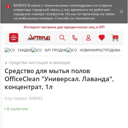
ВАЖНО! В связи с техническими неполадками на стороне
оператора городской связи, у нас временно не работают
городские номера телефонов. Но мы по-прежнему на связи
на мобильных номерах. Спасибо за понимание.
Интернет-витрина для юридических лиц и ИП
0
СКИДКИ
ХИТ ПРОДАЖ
НОВИНКИ
РАСПРОДАЖА
Средства чистящие и моющие
Средство для мытья полов
OfficeClean "Универсал. Лаванда",
концентрат, 1л
Код товара: 008443
В наличии