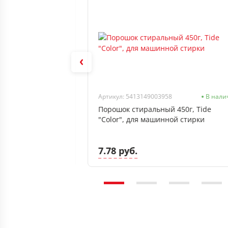
В наличии
Артикул: 5413149003958
В нали
 Солнышко 72%
Порошок стиральный 450г, Tide
мона
"Color", для машинной стирки
7.78 руб.