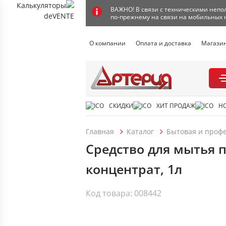
ВАЖНО! В связи с техническими непол
по-прежнему на связи на мобильных 
О компании
Оплата и доставка
Магази
СКИДКИ
ХИТ ПРОДАЖ
Н
Главная
Каталог
Бытовая и проф
Средство для мытья п
концентрат, 1л
Код товара: 008442