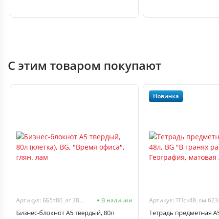
С этим товаром покупают
Новинка
Артикул: ББ5т80_лг 38086
В наличии
Артик
Бизнес-блокнот А5 твердый, 80л
Тетрадь предметная А5 