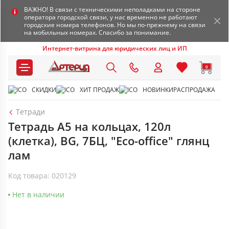
ВАЖНО! В связи с техническими неполадками на стороне
оператора городской связи, у нас временно не работают
городские номера телефонов. Но мы по-прежнему на связи
на мобильных номерах. Спасибо за понимание.
Интернет-витрина для юридических лиц и ИП
0
СКИДКИ
ХИТ ПРОДАЖ
НОВИНКИ
РАСПРОДАЖА
Тетради
Тетрадь А5 на кольцах, 120л
(клетка), BG, 7БЦ, "Eco-office" глянц
лам
Код товара: 020129
Нет в наличии