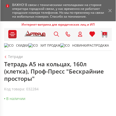
ВАЖНО! В связи с техническими неполадками на стороне
оператора городской связи, у нас временно не работают
городские номера телефонов. Но мы по-прежнему на связи
на мобильных номерах. Спасибо за понимание.
Интернет-витрина для юридических лиц и ИП
0
СКИДКИ
ХИТ ПРОДАЖ
НОВИНКИ
РАСПРОДАЖА
Тетради
Тетрадь А5 на кольцах, 160л
(клетка), Проф-Пресс "Бескрайние
просторы"
Код товара: 032284
В наличии