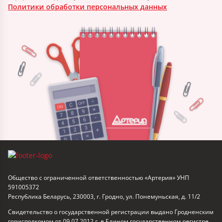
Политики обработки персональных данных
Общество с ограниченной ответственностью «Артерия» УНП
591005372
Республика Беларусь, 230003, г. Гродно, ул. Понемуньская, д. 11/2
Свидетельство о государственной регистрации выдано Гродненским
горисполкомом от 09.07.2012 г. в Едином государственном регистре