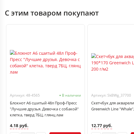
С этим товаром покупают
Артикул: 48-4565
В наличии
Артикул: SkBWg_37700
Блокнот А6 сшитый 48л Проф-Пресс
Скетчбук для акварели
"Лучшие друзья. Девочка с собакой"
Greenwich Line "Whale"
клетка, тверд 7БЦ, глянц лам
4.18 руб.
12.77 руб.