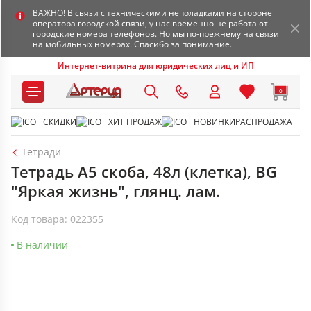
ВАЖНО! В связи с техническими неполадками на стороне
оператора городской связи, у нас временно не работают
городские номера телефонов. Но мы по-прежнему на связи
на мобильных номерах. Спасибо за понимание.
Интернет-витрина для юридических лиц и ИП
0
СКИДКИ
ХИТ ПРОДАЖ
НОВИНКИ
РАСПРОДАЖА
Тетради
Тетрадь А5 скоба, 48л (клетка), BG
"Яркая жизнь", глянц. лам.
Код товара: 022355
В наличии