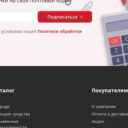
нки на свой почтовый ящик.
Подписаться
с условиями нашей
Политики обработки
талог
Покупателям
ради
О компании
ющие средства
Оплата и доставк
сьменные
Акции
инадлежности