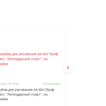
икул: 40-5686
В наличии
Артикул: 404100
ьбом для рисования А4 40л Проф-
Тетрадь А5 на коль
есс "Легендарный спорт", на
BRAUBERG, Cool Gir
лейке