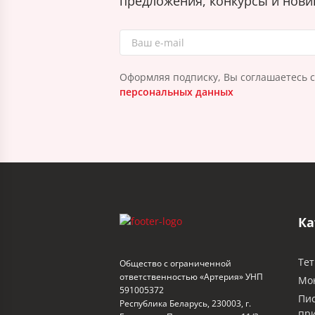
предложения, конкурсы и нови
Оформляя подписку, Вы соглашаетесь 
персональных данных
Ка
Тет
Общество с ограниченной
ответственностью «Артерия» УНП
Мо
591005372
Пи
Республика Беларусь, 230003, г.
пр