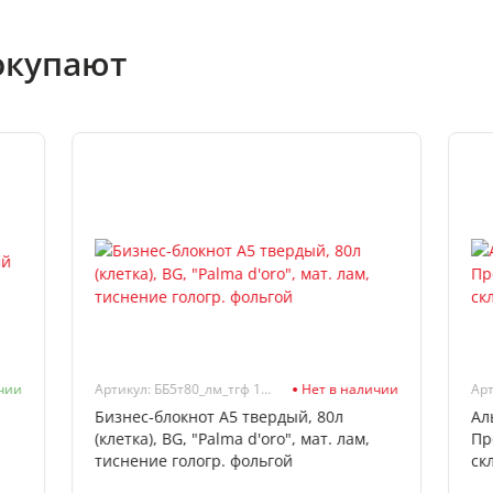
окупают
чии
Артикул: ББ5т80_лм_тгф 10166
Нет в наличии
Арт
Бизнес-блокнот А5 твердый, 80л
Ал
(клетка), BG, "Palma d'oro", мат. лам,
Пр
тиснение гологр. фольгой
ск