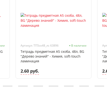
чии
Артикул: ТП5ск48_лс 63896
В наличии
Арт
BG
Тетрадь предметная А5 скоба, 48л, BG
Те
"Дерево знаний" - Химия, soft-touch
"Д
ламинация
ла
2.60 руб.
2.