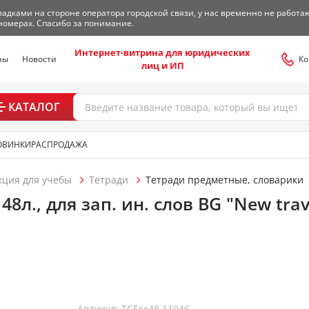
адками на стороне оператора городской связи, у нас временно не работа
номерах. Спасибо за понимание.
Интернет-витрина для юридических
ны
Новости
Ко
лиц и ИП
КАТАЛОГ
ОВИНКИ
РАСПРОДАЖА
кция для учебы
Тетради
Тетради предметные, словарики
48л., для зап. ин. слов BG "New trav
Артикул: ТС5ск48 11046