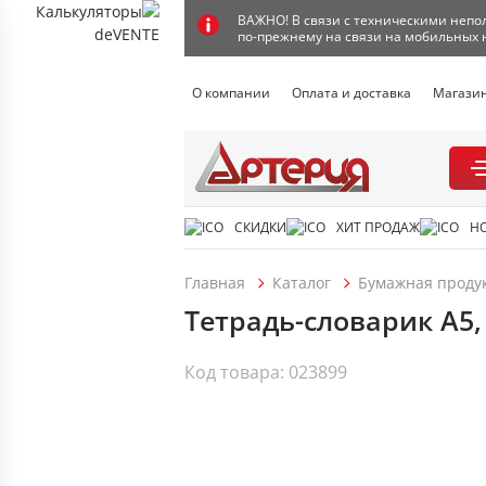
ВАЖНО! В связи с техническими непол
по-прежнему на связи на мобильных 
О компании
Оплата и доставка
Магази
СКИДКИ
ХИТ ПРОДАЖ
Н
Главная
Каталог
Бумажная проду
Тетрадь-словарик А5, 
Код товара: 023899