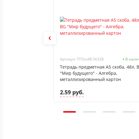
46
Нет в наличии
Артикул: ТП5ск48 56328
В нали
5 скоба, 48л, BG
Тетрадь предметная А5 скоба, 48л, 
Геометрия,
"Мир будущего" - Алгебра,
металлизированный картон
2.59 руб.