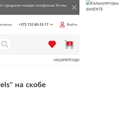
ют городские номера телефонов. Но мы
нтакты
+375 152 60-33-17
Войти
0
АКЦИИ
БРЕНДЫ
els" на скобе