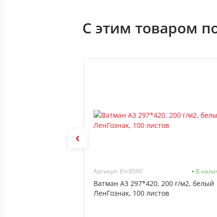
С этим товаром п
99
Нет в наличии
Артикул: БЧ-0590
В нали
, 160л (клетка),
Ватман А3 297*420, 200 г/м2, белый
т лам
ЛенГознак, 100 листов