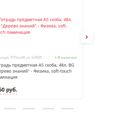
икул: ТП5ск48_лс 63900
В наличии
Артикул: ТП5ск48_лс
традь предметная А5 скоба, 48л, BG
Тетрадь предметна
ерево знаний" - Физика, soft-touch
"Дерево знаний" -
минация
soft-touch ламин
60 руб.
2.60 руб.