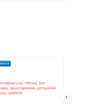
винка
Новинка