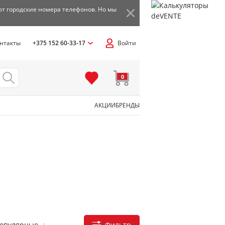
ют городские номера телефонов. Но мы
нтакты
+375 152 60-33-17
Войти
0
АКЦИИ
БРЕНДЫ
Фильтр
популярные