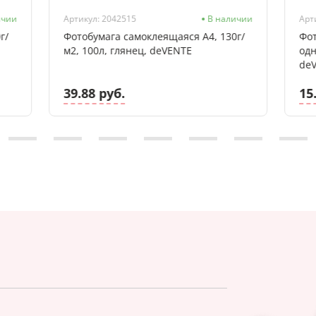
ичии
Артикул: 2042515
В наличии
Арт
г/
Фотобумага самоклеящаяся А4, 130г/
Фот
м2, 100л, глянец, deVENTE
одн
de
39.88 руб.
15