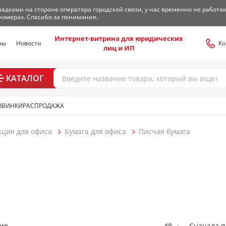
адками на стороне оператора городской связи, у нас временно не работа
номерах. Спасибо за понимание.
Интернет-витрина для юридических
ны
Новости
Ко
лиц и ИП
КАТАЛОГ
ОВИНКИ
РАСПРОДАЖА
кция для офиса
Бумага для офиса
Писчая бумага
ие
48
Сначала 