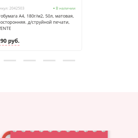
икул: 2042503
В наличии
Артикул: 2042502
обумага А4, 180г/м2, 50л, матовая,
Фотобумага А4, 180г
осторонняя. д/струйной печати,
глянцевая, односто
VENTE
струйной печати, 
.90 руб.
15.90 руб.