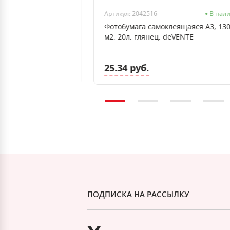
В наличии
Артикул: 2042516
В нал
я офисной техники
Фотобумага самоклеящаяся А3, 130
л, 80 г/м2,
м2, 20л, глянец, deVENTE
овый пакет
25.34 руб.
ПОДПИСКА НА РАССЫЛКУ