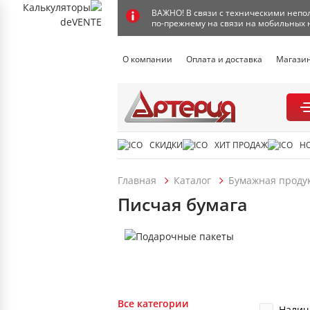
ВАЖНО! В связи с техническими непол
по-прежнему на связи на мобильных 
О компании
Оплата и доставка
Магази
СКИДКИ
ХИТ ПРОДАЖ
Н
Главная
Каталог
Бумажная проду
Писчая бумага
Все категории
Налич