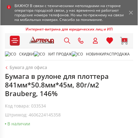
ВАЖНО! В связи с техническими неполадками на стороне
оператора городской связи, у нас временно не работают
городские номера телефонов. Но мы по-прежнему на связи
на мобильных номерах. Спасибо за понимание.
Интернет-витрина для юридических лиц и ИП
0
СКИДКИ
ХИТ ПРОДАЖ
НОВИНКИ
РАСПРОДАЖА
Бумага для офиса
Бумага в рулоне для плоттера
841мм*50.8мм*45м, 80г/м2
Brauberg, 146%
Код товара: 033534
Штрихкод: 4606224145358
В наличии