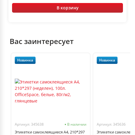
В корзину
Вас заинтересует
Новинка
Новинка
чии
Артикул: 345638
В наличии
Артикул: 345636
Этикетки самоклеящиеся А4, 210*297
Этикетки самоклеящ