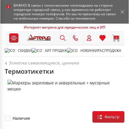
ВАЖНО! В связи с техническими неполадками на стороне
оператора городской связи, у нас временно не работают
городские номера телефонов. Но мы по-прежнему на связи
на мобильных номерах. Спасибо за понимание.
Интернет-витрина для юридических лиц и ИП
0
СКИДКИ
ХИТ ПРОДАЖ
НОВИНКИ
РАСПРОДАЖА
Этикетки самоклеящиеся, ценники
Термоэтикетки
Фильтр
Наличие