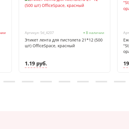
ичии
Артикул: Stl_4207
В наличии
Арт
Этикет лента для пистолета 21*12 (500
Еж
шт) OfficeSpace, красный
"St
ор
1.19 руб.
19