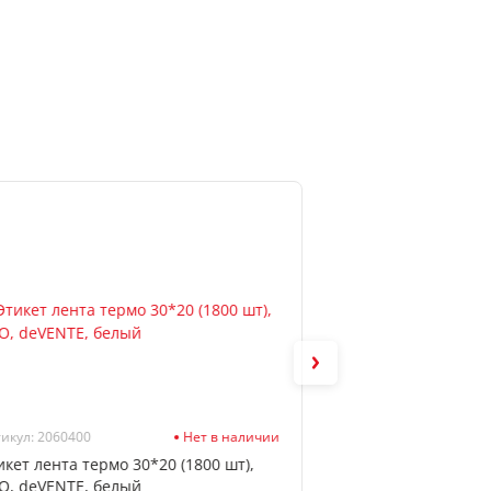
икул: 2060400
Нет в наличии
Артикул: 2060405
икет лента термо 30*20 (1800 шт),
Этикет лента терм
О, deVENTE, белый
ЭКО, deVENTE, бе