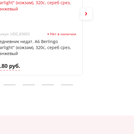
икул: UD0_83603
Нет в наличии
Артикул: 2072252
едневник недат. А6 Berlingo
Бумага цветная д
arlight" (кожзам), 320с, сереб срез,
А4, желтый пастель
анжевый
deVENTE. пластик
.80 руб.
4.93 руб.