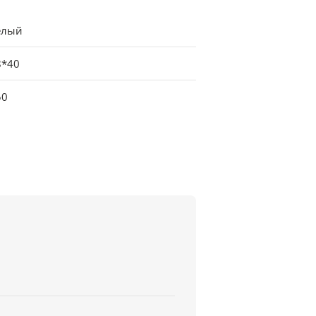
елый
8*40
50