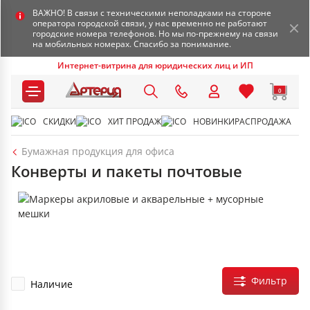
ВАЖНО! В связи с техническими неполадками на стороне
оператора городской связи, у нас временно не работают
городские номера телефонов. Но мы по-прежнему на связи
на мобильных номерах. Спасибо за понимание.
Интернет-витрина для юридических лиц и ИП
0
СКИДКИ
ХИТ ПРОДАЖ
НОВИНКИ
РАСПРОДАЖА
Бумажная продукция для офиса
Конверты и пакеты почтовые
Фильтр
Наличие