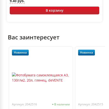
9.40 руб.
В корзину
Вас заинтересует
Новинка
Новинка
чии
Артикул: 2042516
В наличии
Артикул: 2042515