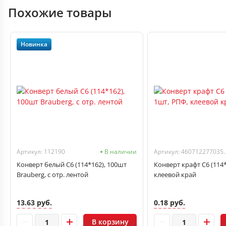
Похожие товары
Новинка
Артикул: 112190
В наличии
Артикул: 46071
Конверт белый С6 (114*162), 100шт
Конверт крафт С6 (114*
Brauberg, с отр. лентой
клеевой край
13.63 руб.
0.18 руб.
В корзину