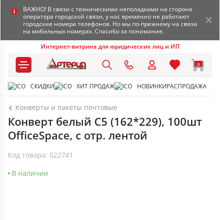
ВАЖНО! В связи с техническими неполадками на стороне
оператора городской связи, у нас временно не работают
городские номера телефонов. Но мы по-прежнему на связи
на мобильных номерах. Спасибо за понимание.
Интернет-витрина для юридических лиц и ИП
0
СКИДКИ
ХИТ ПРОДАЖ
НОВИНКИ
РАСПРОДАЖА
Конверты и пакеты почтовые
Конверт белый С5 (162*229), 100шт
OfficeSpace, с отр. лентой
Код товара: 022741
В наличии