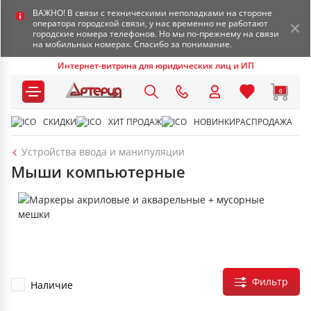
ВАЖНО! В связи с техническими неполадками на стороне
оператора городской связи, у нас временно не работают
городские номера телефонов. Но мы по-прежнему на связи
на мобильных номерах. Спасибо за понимание.
Интернет-витрина для юридических лиц и ИП
0
СКИДКИ
ХИТ ПРОДАЖ
НОВИНКИ
РАСПРОДАЖА
Устройства ввода и манипуляции
Мыши компьютерные
Фильтр
Наличие