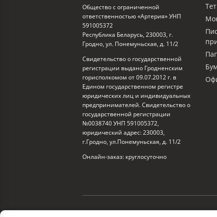
Тет
Общество с ограниченной
ответственностью «Артерия» УНП
Мо
591005372
Пи
Республика Беларусь, 230003, г.
пр
Гродно, ул. Понемуньская, д. 11/2
Пап
Свидетельство о государственной
Бум
регистрации выдано Гродненским
горисполкомом от 09.07.2012 г. в
Офи
Едином государственном регистре
юридических лиц и индивидуальных
предпринимателей. Свидетельство о
государственной регистрации
№0038740 УНП 591005372,
юридический адрес: 230003,
г.Гродно, ул.Понемуньская, д. 11/2
Онлайн-заказ: круглосуточно
© 2026 ООО «Артерия»
Разработка сайта — S