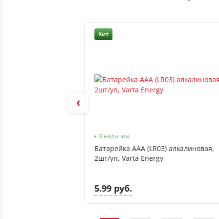
Хит
В наличии
В наличии
лкалиновая, 4шт/
Батарейка ААА (LR03) алкалиновая,
, термоусадочная
2шт/уп, Varta Energy
5.99 руб.
б.