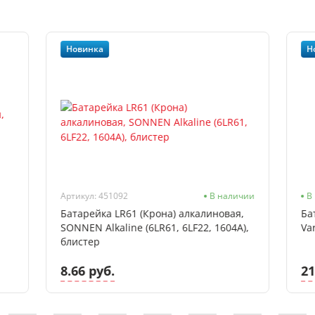
Новинка
Н
Артикул: 451092
В наличии
В
Батарейка LR61 (Крона) алкалиновая,
Ба
SONNEN Alkaline (6LR61, 6LF22, 1604A),
Var
блистер
8.66 руб.
21