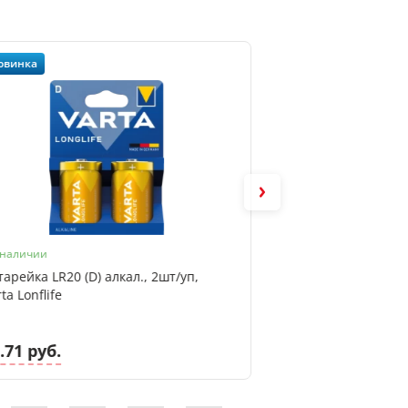
овинка
 наличии
Артикул: 6032 501 50
тарейка LR20 (D) алкал., 2шт/уп,
Батарейка CR2032 литиевая 3V, Var
ta Lonflife
Lithium Industrial
.71 руб.
2.62 руб.