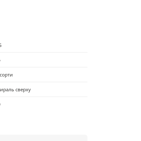
G
6
ссорти
пираль сверху
0