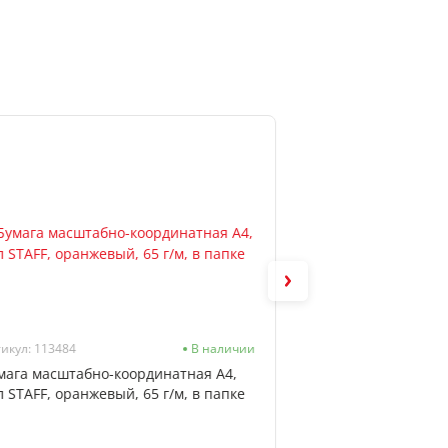
икул: 113484
В наличии
Артикул: 96-0126
мага масштабно-координатная А4,
Тетрадь А5 скоба, 9
л STAFF, оранжевый, 65 г/м, в папке
"Черные текстуры