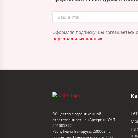
Оформляя подписку, Вы соглашаетесь 
персональных данных
Ка
Тет
Общество с ограниченной
ответственностью «Артерия» УНП
Мо
591005372
Пи
Республика Беларусь, 230003, г.
пр
Гродно, ул. Понемуньская, д. 11/2