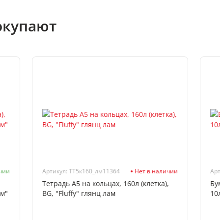
окупают
чии
Артикул: ТТ5к160_лм11364
Нет в наличии
Арт
Тетрадь А5 на кольцах, 160л (клетка),
Бу
ом"
BG, "Fluffy" глянц лам
10