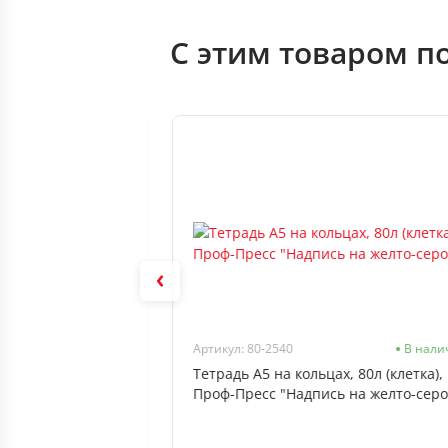
С этим товаром п
Нет в наличии
Артикул: 80-2540
В нали
 А4 40л Profit
Тетрадь А5 на кольцах, 80л (клетка),
на скобе
Проф-Пресс "Надпись на желто-сер