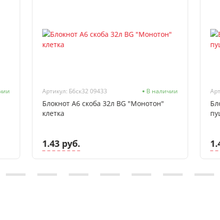
чии
Артикул: Б6ск32 09433
В наличии
Арт
Блокнот А6 скоба 32л BG "Монотон"
Бл
клетка
пу
1.43 руб.
1.