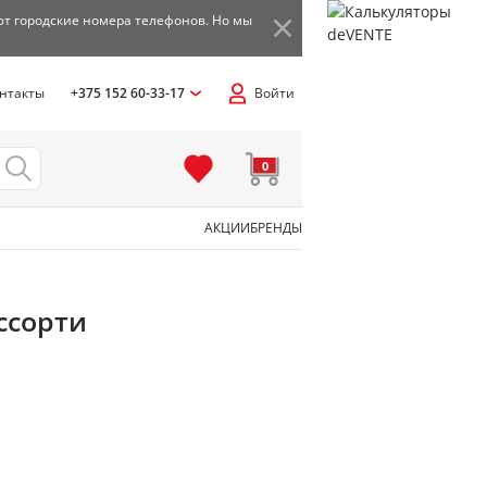
ют городские номера телефонов. Но мы
нтакты
+375 152 60-33-17
Войти
0
АКЦИИ
БРЕНДЫ
ссорти