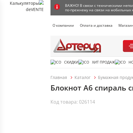
ВАЖНО! В связи с техническими непол
по-прежнему на связи на мобильных 
О компании
Оплата и доставка
Магази
СКИДКИ
ХИТ ПРОДАЖ
Н
Главная
Каталог
Бумажная проду
Блокнот А6 спираль с
Код товара: 026114