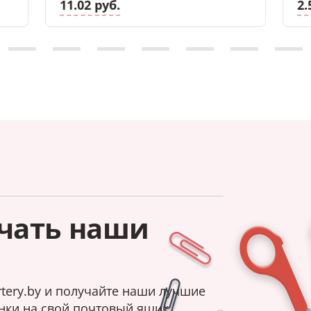
11.02 руб.
2.
чать наши
tery.by и получайте наши лучшие
нки на свой почтовый ящик.