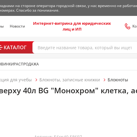
адками на стороне оператора городской связи, у нас временно не работа
номерах. Спасибо за понимание.
Интернет-витрина для юридических
ны
Новости
Ко
лиц и ИП
КАТАЛОГ
ОВИНКИ
РАСПРОДАЖА
кция для учебы
Блокноты, записные книжки
Блокноты
верху 40л BG "Монохром" клетка, а
Артикул: Б6гр40 58697