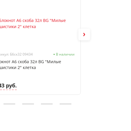
икул: Б6ск32 09434
В наличии
окнот А6 скоба 32л BG "Милые
Блокнот А6 сшиты
шистики 2" клетка
"Тропический стил
мат. лам, фольга
43 руб.
7.13 руб.