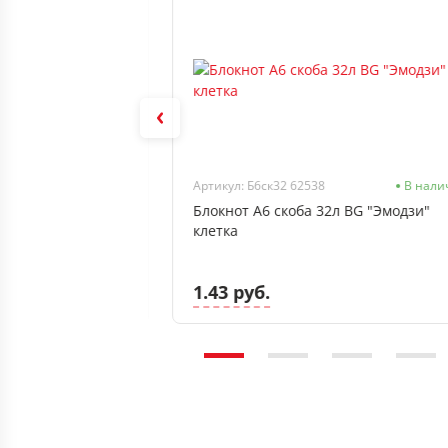
В наличии
Артикул: Б6ск32 62538
В нали
48л Проф-Пресс
Блокнот А6 скоба 32л BG "Эмодзи"
клетка, тверд 7БЦ,
клетка
1.43 руб.