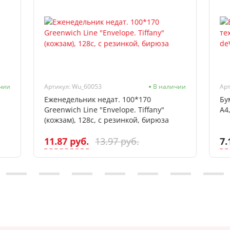
чии
Артикул: Wu_60053
В наличии
Арт
Еженедельник недат. 100*170
Бу
Greenwich Line "Envelope. Tiffany"
А4
(кожзам), 128с, с резинкой, бирюза
11.87 руб.
7.
13.97 руб.