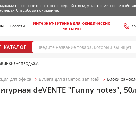
адками на стороне оператора городской связи, у нас временно не работа
номерах. Спасибо за понимание.
Интернет-витрина для юридических
ны
Новости
Ко
лиц и ИП
КАТАЛОГ
ОВИНКИ
РАСПРОДАЖА
кция для офиса
Бумага для заметок, записей
Блоки самок
игурная deVENTE "Funny notes", 50л