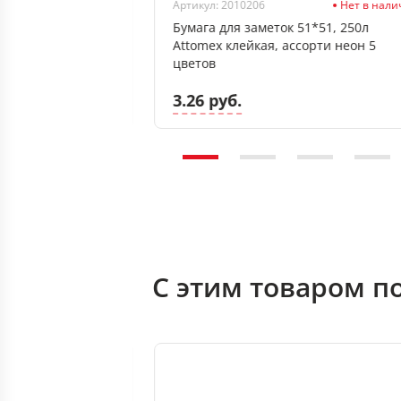
Нет в наличии
Артикул: 2010206
Нет в нал
6*76, 100л
Бумага для заметок 51*51, 250л
убой
Attomex клейкая, ассорти неон 5
цветов
3.26 руб.
С этим товаром п