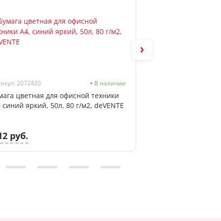
икул: 2072420
В наличии
Артикул: 2042514
мага цветная для офисной техники
Фотобумага самок
, синий яркий, 50л, 80 г/м2, deVENTE
м2, 20л, глянец, 
12 руб.
8.18 руб.