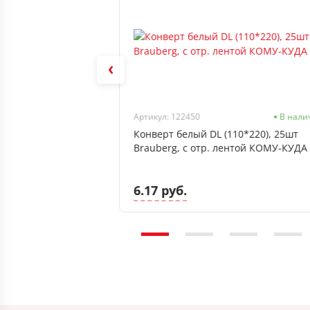
Нет в наличии
Артикул: 122450
В нали
м2, 50л, матовая,
Конверт белый DL (110*220), 25шт
руйной печати,
Brauberg, с отр. лентой КОМУ-КУДА
6.17 руб.