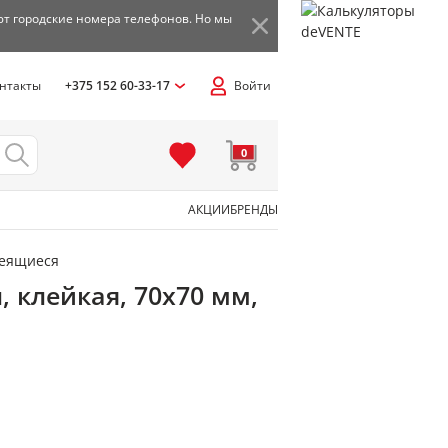
ют городские номера телефонов. Но мы
нтакты
+375 152 60-33-17
Войти
0
АКЦИИ
БРЕНДЫ
леящиеся
, клейкая, 70x70 мм,