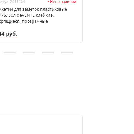
икул: 2011404
Нет в наличии
Артикул: 2010712
икетки для заметок пластиковые
Бумага для замето
*76, 50л deVENTE клейкие,
Attomex клейкая,
крящиеся, прозрачные
44 руб.
1.68 руб.
Новинка