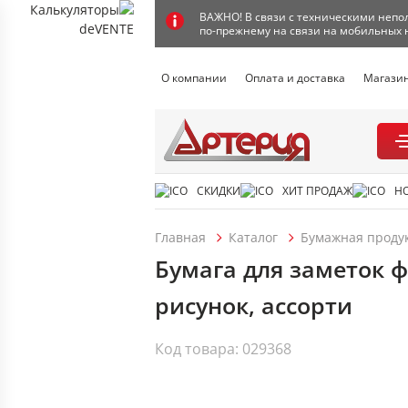
ВАЖНО! В связи с техническими непол
по-прежнему на связи на мобильных 
О компании
Оплата и доставка
Магази
СКИДКИ
ХИТ ПРОДАЖ
Н
Главная
Каталог
Бумажная проду
Бумага для заметок ф
рисунок, ассорти
Код товара: 029368