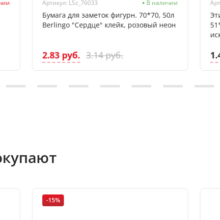
ичии
Артикул: LSz_76033
В наличии
Арт
Бумага для заметок фигурн. 70*70, 50л
Эт
Berlingo "Сердце" клейк, розовый неон
51
ис
2.83 руб.
1.
3.14 руб.
окупают
-15%