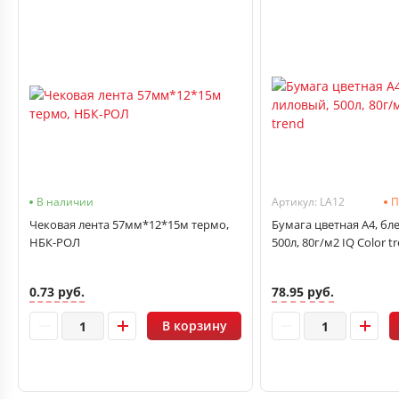
В наличии
Артикул: LA12
П
Чековая лента 57мм*12*15м термо,
Бумага цветная А4, бл
НБК-РОЛ
500л, 80г/м2 IQ Color t
0.73 руб.
78.95 руб.
В корзину