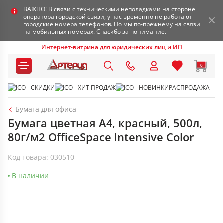
ВАЖНО! В связи с техническими неполадками на стороне
оператора городской связи, у нас временно не работают
городские номера телефонов. Но мы по-прежнему на связи
на мобильных номерах. Спасибо за понимание.
Интернет-витрина для юридических лиц и ИП
0
СКИДКИ
ХИТ ПРОДАЖ
НОВИНКИ
РАСПРОДАЖА
Бумага для офиса
Бумага цветная А4, красный, 500л,
80г/м2 OfficeSpace Intensive Color
Код товара: 030510
В наличии