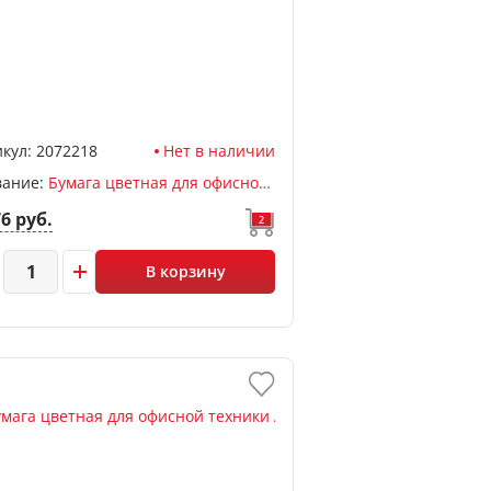
кул:
2072218
Нет в наличии
вание:
Бумага цветная для офисной техники А4, ассорти яркий, 100л, 80 г/м2, deVENTE, пластиковый пакет
76 руб.
2
В корзину