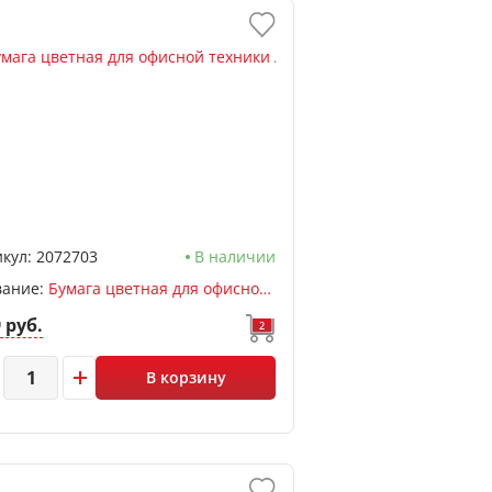
кул:
2072703
В наличии
вание:
Бумага цветная для офисной техники А4, розовый пастель, 50л, 80 г/м2, deVENTE
9 руб.
2
В корзину