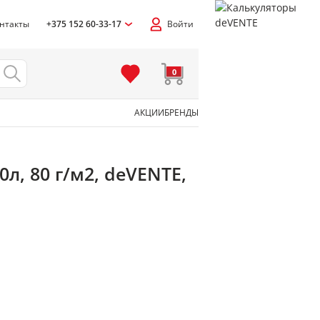
нтакты
+375 152 60-33-17
Войти
0
АКЦИИ
БРЕНДЫ
я
л, 80 г/м2, deVENTE,