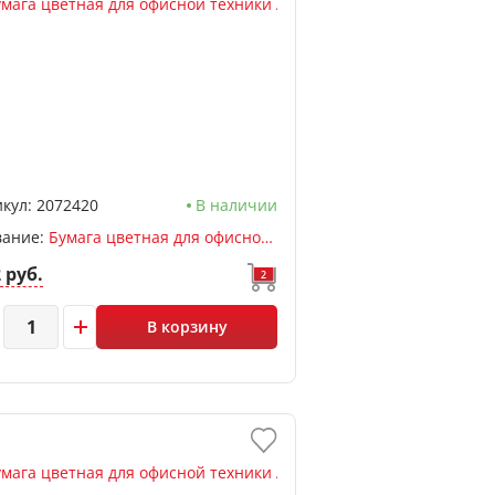
кул:
2072420
В наличии
вание:
Бумага цветная для офисной техники А4, синий яркий, 50л, 80 г/м2, deVENTE
2 руб.
2
В корзину