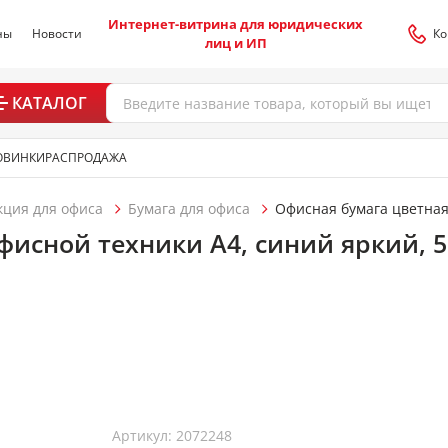
Интернет-витрина для юридических
ны
Новости
Ко
лиц и ИП
КАТАЛОГ
ОВИНКИ
РАСПРОДАЖА
кция для офиса
Бумага для офиса
Офисная бумага цветна
фисной техники А4, синий яркий, 50
Артикул: 2072248