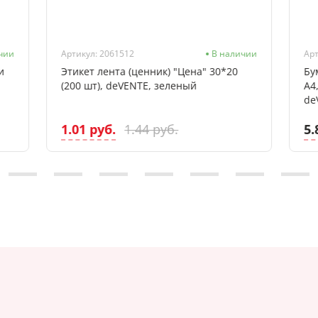
чии
Артикул: 2061512
В наличии
Арт
и
Этикет лента (ценник) "Цена" 30*20
Бу
(200 шт), deVENTE, зеленый
А4
de
1.01 руб.
5.
1.44 руб.