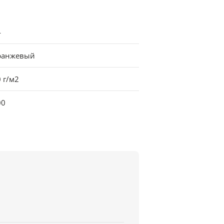
4
ранжевый
 г/м2
00