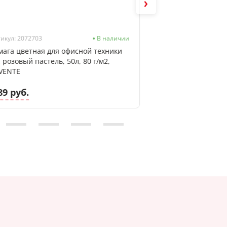
икул: 2072703
В наличии
Артикул: 364430
мага цветная для офисной техники
Фотобумага А4, 18
, розовый пастель, 50л, 80 г/м2,
односторонняя д/
VENTE
ORIGINAL, пакет
89 руб.
27.55 руб.