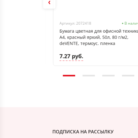
Нет в наличии
Артикул: 2072418
В нали
ованный А5
Бумага цветная для офисной техник
кожзам), 320с,
А4, красный яркий, 50л, 80 г/м2,
deVENTE, термоус. пленка
7.27 руб.
ПОДПИСКА НА РАССЫЛКУ