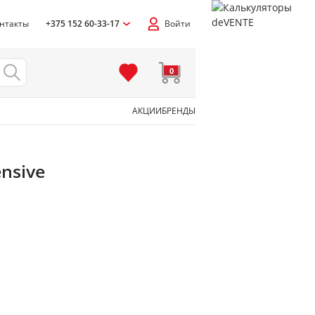
нтакты
+375 152 60-33-17
Войти
0
АКЦИИ
БРЕНДЫ
я
nsive