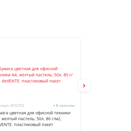
икул: 2072252
В наличии
Артикул: 2072251
мага цветная для офисной техники
Бумага цветная д
, желтый пастель, 50л, 80 г/м2,
А4, голубой пастел
VENTE. пластиковый пакет
deVENTE, пластик