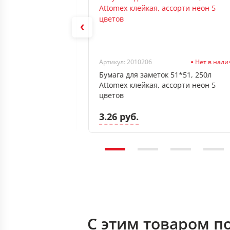
Нет в наличии
Артикул: 2010206
Нет в нал
6*76, 100л
Бумага для заметок 51*51, 250л
рти 4 неоновых
Attomex клейкая, ассорти неон 5
цветов
3.26 руб.
С этим товаром п