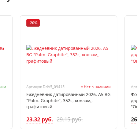
-20%
чии
Артикул: DdА5_09415
Нет в наличии
Арт
Ежедневник датированный 2026, А5 BG
Фо
"Palm. Graphite", 352с, кожзам,,
дв
графитовый
"Or
23.32 руб.
26
29.15 руб.