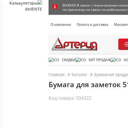
ВАЖНО! В связи с техническими непол
по-прежнему на связи на мобильных 
О компании
Оплата и доставка
Магази
СКИДКИ
ХИТ ПРОДАЖ
Н
Главная
Каталог
Бумажная проду
Бумага для заметок 51
Код товара: 004322