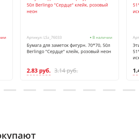
ичии
Артикул: LSz_76033
В наличии
Арт
Бумага для заметок фигурн. 70*70, 50л
Эт
Berlingo "Сердце" клейк, розовый неон
51
ис
2.83 руб.
1.
3.14 руб.
окупают