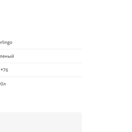
rlingo
еленый
1*76
00л