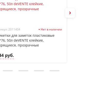
икул: 2011404
Нет в наличии
Артикул: 2010712
икетки для заметок пластиковые
Бумага для замето
*76, 50л deVENTE клейкие,
Attomex клейкая,
крящиеся, прозрачные
44 руб.
1.68 руб.