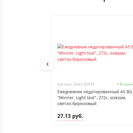
В наличии
Артикул: DuA5_60935
В нали
офисной техники
Ежедневник недатированный А5 BG
л, 80 г/м2,
"Winner. Light teal", 272с, кожзам,
cветло-бирюзовый
27.13 руб.