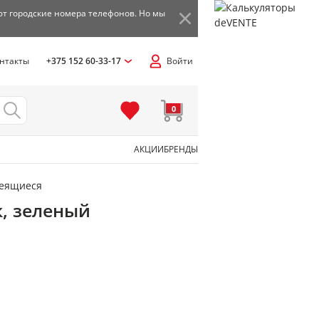
ют городские номера телефонов. Но мы
нтакты
+375 152 60-33-17
Войти
0
АКЦИИ
БРЕНДЫ
леящиеся
к, зеленый