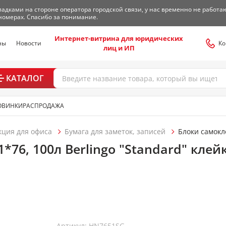
адками на стороне оператора городской связи, у нас временно не работа
номерах. Спасибо за понимание.
Интернет-витрина для юридических
ны
Новости
Ко
лиц и ИП
КАТАЛОГ
ОВИНКИ
РАСПРОДАЖА
кция для офиса
Бумага для заметок, записей
Блоки самок
*76, 100л Berlingo "Standard" клей
Артикул: HN7651SG