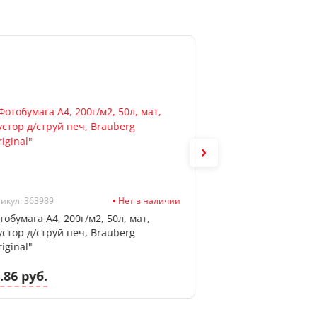
икул: 363989
Нет в наличии
Артикул: 122710
тобумага А4, 200г/м2, 50л, мат,
Бумага для замето
устор д/струй печ, Brauberg
Brauberg "Сердце
iginal"
неон
.86 руб.
1.93 руб.