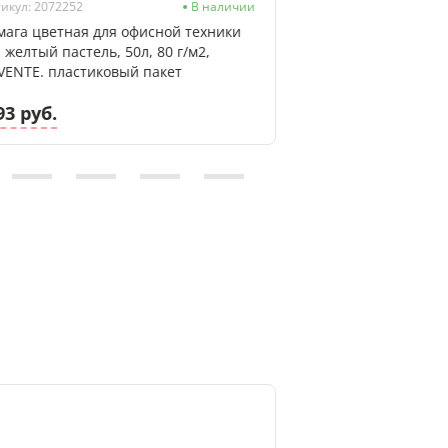
икул: 2072252
В наличии
Артикул: 2072251
мага цветная для офисной техники
Бумага цветная д
, желтый пастель, 50л, 80 г/м2,
А4, голубой пастел
VENTE. пластиковый пакет
deVENTE, пластик
93 руб.
4.93 руб.