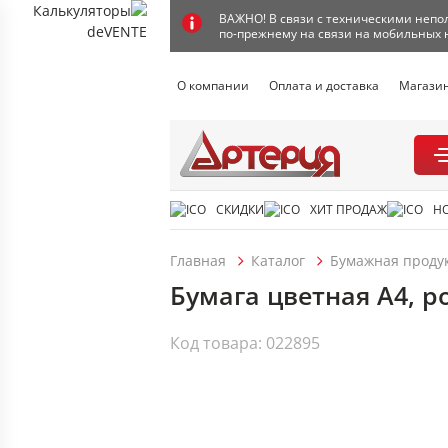
ВАЖНО! В связи с техническими непол
по-прежнему на связи на мобильных 
О компании
Оплата и доставка
Магази
СКИДКИ
ХИТ ПРОДАЖ
Н
Главная
Каталог
Бумажная проду
Бумага цветная А4, ро
Код товара: 022895