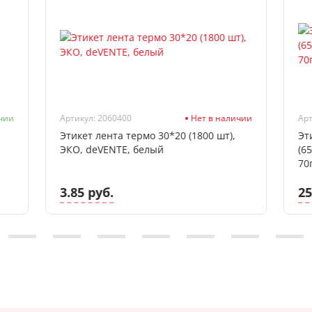
чии
Артикул: 2060400
Нет в наличии
Арт
Этикет лента термо 30*20 (1800 шт),
Эт
ЭКО, deVENTE, белый
(6
70
3.85 руб.
25