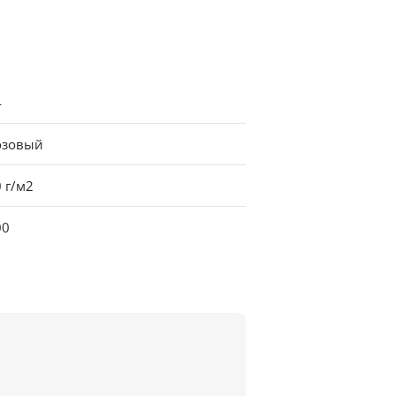
4
озовый
 г/м2
00