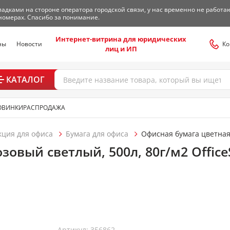
адками на стороне оператора городской связи, у нас временно не работа
номерах. Спасибо за понимание.
Интернет-витрина для юридических
ны
Новости
Ко
лиц и ИП
КАТАЛОГ
ОВИНКИ
РАСПРОДАЖА
кция для офиса
Бумага для офиса
Офисная бумага цветна
зовый светлый, 500л, 80г/м2 Office
Артикул: 356862