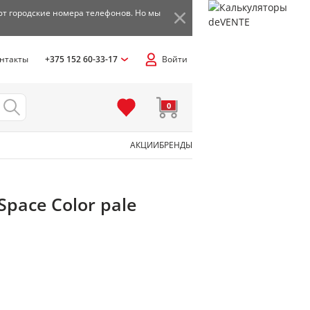
ют городские номера телефонов. Но мы
нтакты
+375 152 60-33-17
Войти
0
АКЦИИ
БРЕНДЫ
я
Space Color pale