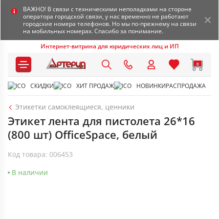
ВАЖНО! В связи с техническими неполадками на стороне
оператора городской связи, у нас временно не работают
городские номера телефонов. Но мы по-прежнему на связи
на мобильных номерах. Спасибо за понимание.
Интернет-витрина для юридических лиц и ИП
0
СКИДКИ
ХИТ ПРОДАЖ
НОВИНКИ
РАСПРОДАЖА
Этикетки самоклеящиеся, ценники
Этикет лента для пистолета 26*16
(800 шт) OfficeSpace, белый
Код товара: 006453
В наличии