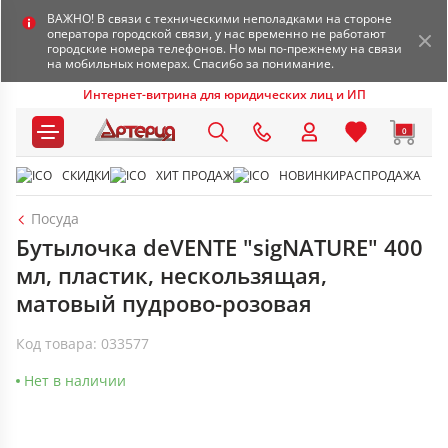
ВАЖНО! В связи с техническими неполадками на стороне
оператора городской связи, у нас временно не работают
городские номера телефонов. Но мы по-прежнему на связи
на мобильных номерах. Спасибо за понимание.
Интернет-витрина для юридических лиц и ИП
0
СКИДКИ
ХИТ ПРОДАЖ
НОВИНКИ
РАСПРОДАЖА
Посуда
Бутылочка deVENTE "sigNATURE" 400
мл, пластик, нескользящая,
матовый пудрово-розовая
Код товара: 033577
Нет в наличии