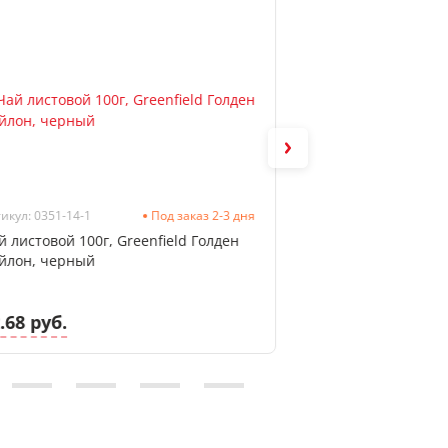
икул: 0351-14-1
Под заказ 2-3 дня
Артикул: 184422
й листовой 100г, Greenfield Голден
Сахар прессов. 5г
йлон, черный
(фасованный), 10
.68 руб.
9.08 руб.