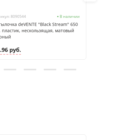
икул: 8090544
В наличии
Артикул: 8090542
тылочка deVENTE "Black Stream" 650
Бутылочка deVENT
, пластик, нескользящая, матовый
мл, пластик, нес
рный
мятно‑зелёная
.96 руб.
18.96 руб.