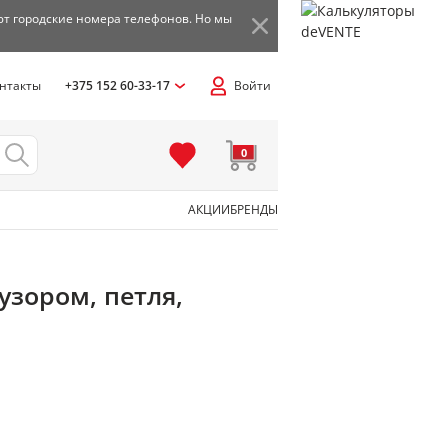
ют городские номера телефонов. Но мы
нтакты
+375 152 60-33-17
Войти
0
АКЦИИ
БРЕНДЫ
узором, петля,