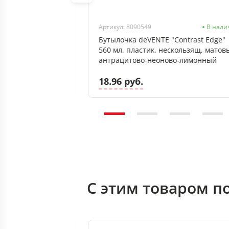
В наличии
Артикул: 8090549
В нали
astel" 400 мл,
Бутылочка deVENTE "Contrast Edge"
ая, матовый
560 мл, пластик, нескользящ, матов
антрацитово-неоново‑лимонный
18.96 руб.
С этим товаром п