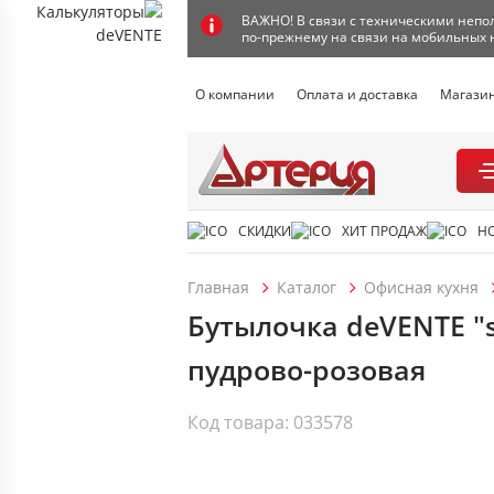
ВАЖНО! В связи с техническими непол
по-прежнему на связи на мобильных 
О компании
Оплата и доставка
Магази
СКИДКИ
ХИТ ПРОДАЖ
Н
Главная
Каталог
Офисная кухня
Бутылочка deVENTE "s
пудрово-розовая
Код товара: 033578