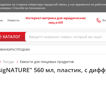
адками на стороне оператора городской связи, у нас временно не работа
номерах. Спасибо за понимание.
Интернет-витрина для юридических
ны
Новости
Ко
лиц и ИП
КАТАЛОГ
ОВИНКИ
РАСПРОДАЖА
Посуда
Емкости для пищевых продуктов
igNATURE" 560 мл, пластик, с дифф