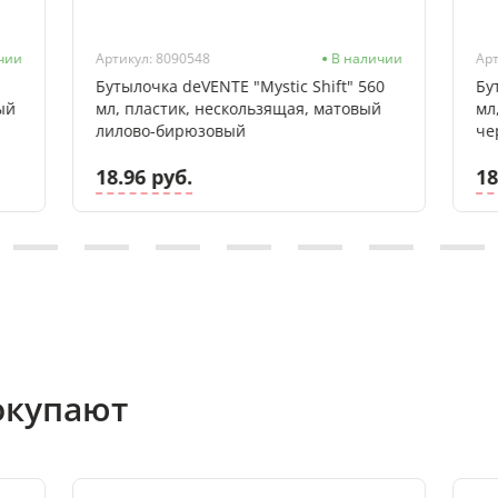
чии
Артикул: 8090548
В наличии
Арт
Бутылочка deVENTE "Mystic Shift" 560
Бу
ый
мл, пластик, нескользящая, матовый
мл
лилово-бирюзовый
че
18.96 руб.
18
окупают