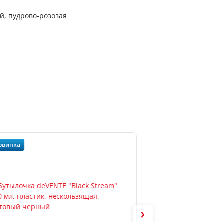
ей, пудрово-розовая
овинка
Новинка