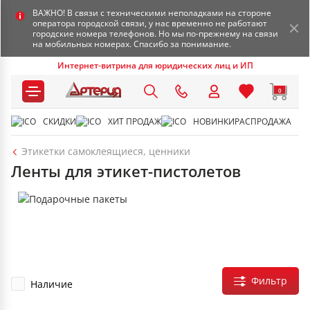
ВАЖНО! В связи с техническими неполадками на стороне
оператора городской связи, у нас временно не работают
городские номера телефонов. Но мы по-прежнему на связи
на мобильных номерах. Спасибо за понимание.
Интернет-витрина для юридических лиц и ИП
0
СКИДКИ
ХИТ ПРОДАЖ
НОВИНКИ
РАСПРОДАЖА
Этикетки самоклеящиеся, ценники
Ленты для этикет-пистолетов
Фильтр
Наличие