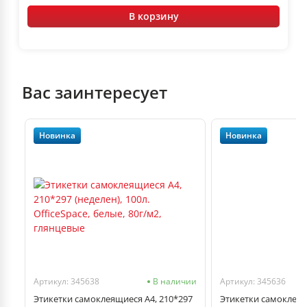
В корзину
Вас заинтересует
Новинка
Новинка
чии
Артикул: 345638
В наличии
Артикул: 345636
Этикетки самоклеящиеся А4, 210*297
Этикетки самоклеящ