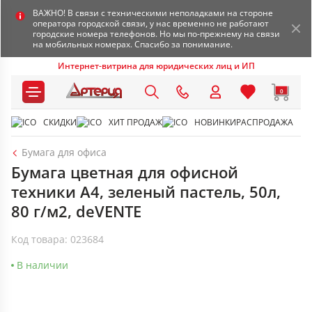
ВАЖНО! В связи с техническими неполадками на стороне
оператора городской связи, у нас временно не работают
городские номера телефонов. Но мы по-прежнему на связи
на мобильных номерах. Спасибо за понимание.
Интернет-витрина для юридических лиц и ИП
0
СКИДКИ
ХИТ ПРОДАЖ
НОВИНКИ
РАСПРОДАЖА
Бумага для офиса
Бумага цветная для офисной
техники А4, зеленый пастель, 50л,
80 г/м2, deVENTE
Код товара: 023684
В наличии