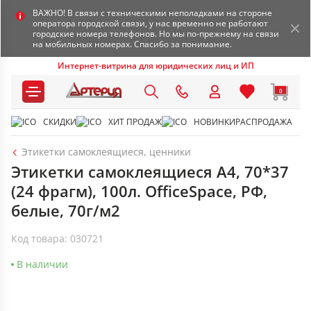
ВАЖНО! В связи с техническими неполадками на стороне
оператора городской связи, у нас временно не работают
городские номера телефонов. Но мы по-прежнему на связи
на мобильных номерах. Спасибо за понимание.
Интернет-витрина для юридических лиц и ИП
0
СКИДКИ
ХИТ ПРОДАЖ
НОВИНКИ
РАСПРОДАЖА
Этикетки самоклеящиеся, ценники
Этикетки самоклеящиеся А4, 70*37
(24 фрагм), 100л. OfficeSpace, РФ,
белые, 70г/м2
Код товара: 030721
В наличии